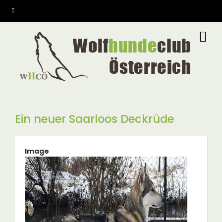
Direkt
zum
Inhalt
Ein neuer Saarloos Deckrüde
Image