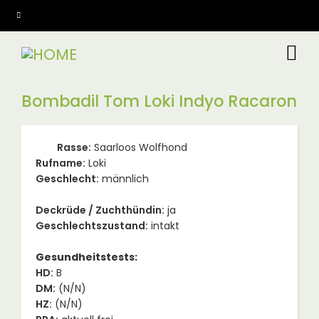
Direkt
zum
Inhalt
Bombadil Tom Loki Indyo Racaron
Rasse
Saarloos Wolfhond
Rufname
Loki
Geschlecht
männlich
Deckrüde / Zuchthündin
ja
Geschlechtszustand
intakt
Gesundheitstests:
HD
B
DM
(N/N)
HZ
(N/N)